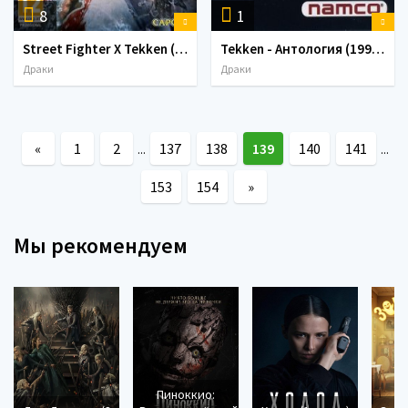
8
1
Street Fighter X Tekken (2012)
Tekken - Антология (1995-2005) PC
Драки
Драки
«
1
2
137
138
139
140
141
...
...
153
154
»
Мы рекомендуем
Пиноккио: