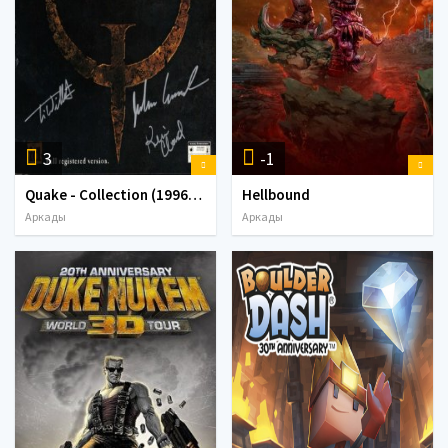
3
-1
Quake - Collection (1996-1997) PC | Rip by X-NET
Hellbound
Аркады
Аркады