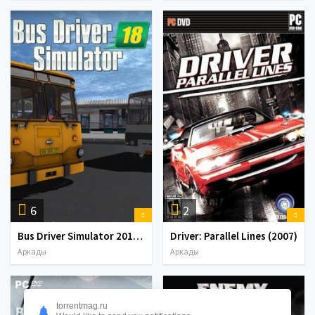
6
2
Bus Driver Simulator 2018 (2018) PC | RePack от Other s
Driver: Parallel Lines (2007)
Аркады
Аркады
torrentmag.ru