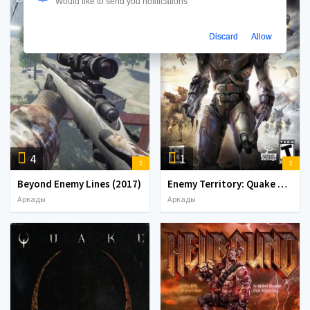
Would like to send you notifications
Discard
Allow
4
1
Beyond Enemy Lines (2017)
Enemy Territory: Quake Wars (2007)
Аркады
Аркады