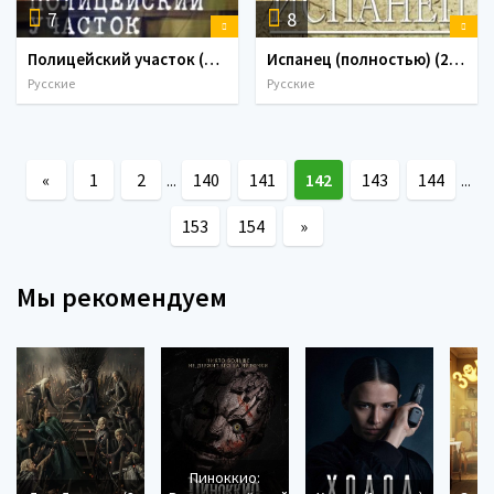
7
8
Полицейский участок (2015)
Испанец (полностью) (2015)
Русские
Русские
«
1
2
140
141
142
143
144
...
...
153
154
»
Мы рекомендуем
Пиноккио: