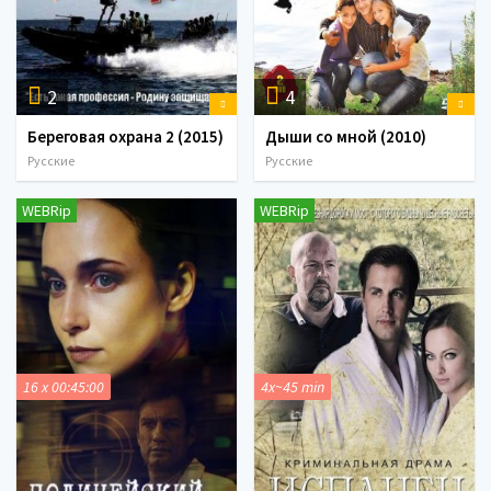
2
4
Береговая охрана 2 (2015)
Дыши со мной (2010)
Русские
Русские
WEBRip
WEBRip
16 x 00:45:00
4x~45 min