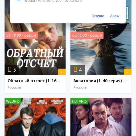
Would like to send you notifications
Discard
Allow
00:48:00 / серия
00:45:00 / серия
5
4
Обратный отсчёт (1-16 серия) (2018)
Акватория (1-40 серия) (2017)
Русские
Русские
WEBRip
HDTVRip