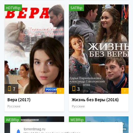
HDTVRip
SATRip
7
3
Вера (2017)
Жизнь без Веры (2016)
Русские
Русские
WEBRip
WEBRip
torrentmag.ru