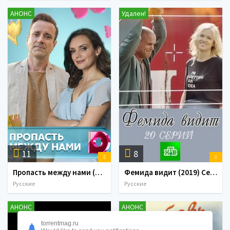
АНОНС
Удален!
11
8
Пропасть между нами (2019) Сериал 1,2,3,4 серия
Фемида видит (2019) Сериал 1,2,3,4,5,6,7,8,9,10,11,12,13,14,15,16 серия
Русские
Русские
АНОНС
АНОНС
torrentmag.ru