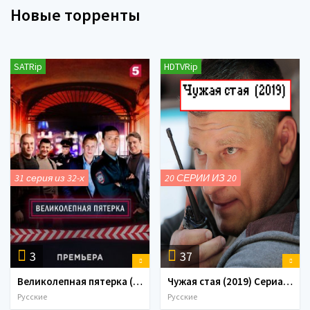
Новые торренты
SATRip
HDTVRip
31 серия из 32-х
20 СЕРИИ ИЗ 20
3
37
Великолепная пятерка (1-8 серия) (2019)
Чужая стая (2019) Сериал 1,2,3,4,5,6,7,8,9,10,11,12,13,14,15,16 серия
Русские
Русские