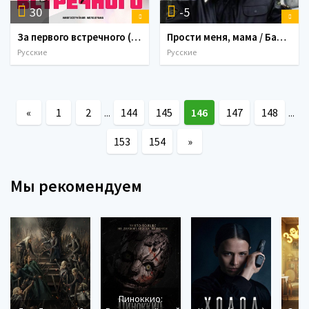
30
-5
За первого встречного (2019) Сериал 1,2,3,4,5,6,7,8,9,10,11,12 серия
Прости меня, мама / Бандит (2014)
Русские
Русские
«
1
2
144
145
146
147
148
...
...
153
154
»
Мы рекомендуем
Пиноккио: