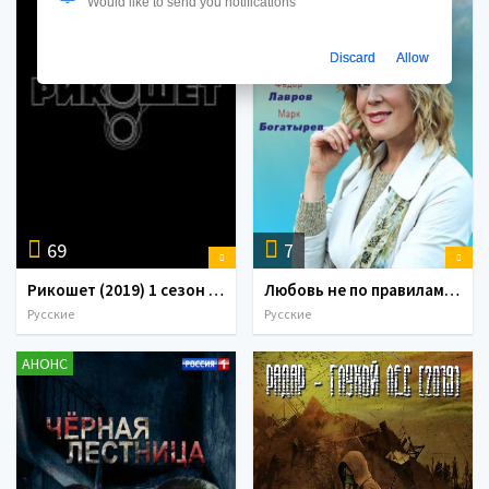
Would like to send you notifications
Discard
Allow
69
7
Рикошет (2019) 1 сезон Сериал 1,2,3,4,5,6,7,8,9,10,11,12,13,14,15,16 серия
Любовь не по правилам (2019) Сериал 1,2,3,4 серия
Русские
Русские
АНОНС