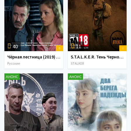
40
11
Чёрная лестница (2019) Сериал 1,2,3,4,5,6,7,8,9,10,11,12,13,14,15,16 серия
S.T.A.L.K.E.R. Тень Чернобыля - Радар - глухой лес (2019) PC/MOD
Русские
STALKER
АНОНС
АНОНС