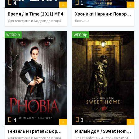
4
1
Время / In Time (2011) MP4
Хроники Нарнии: Покоритель Зари / The Chronicles of Narnia: The Voyage of the Dawn Treader (2010) MP4
Для телефона и Андроида в mp4
Боевики
WEBRip
WEBRip
4
3
Гензель и Гретель: Борцы с колдовством / Hansel & Gretel: Warriors of Witchcraft (2013)
Милый дом / Sweet Home (2015) MP4
Для телефона и Андроида в mp4
Для телефона и Андроида в mp4