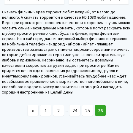
Скачать фильмы через торрент любит каждый, от малого до
великого. А скачать торрентом в качестве HD 1080 любят вдвойне.
Ведь при просмотре в хорошем качестве и с хорошим звуком можно
уловить самые неожиданные моменты, которые могут раскрыть всю
глубину просмотренного кино, будь то фильм, мультфильм или
сериал. Наш сайт предлагает широкий выбор фильмов и сериалов
на мобильный телефон - андроид - айфон - айпат - планшет
производства разных стран от именитых режиссеров или не очень,
которые дебютировали актеров или уже завоевали зрительскую
любовь и признание. Несомненно, вы останетесь довольны
качеством и скоростью загрузки видео при просмотре. Вам не
придется вечно ждать окончания раздражающих подгрузок и
минутных рекламных роликов. Усаживайтесь поудобнее - вас ждет
незабываемое приключение в мир качественного мобильного кино,
способного подарить массу положительных эмоций и наградить
хорошим настроением на целый день!
«
1
2
24
25
26
...