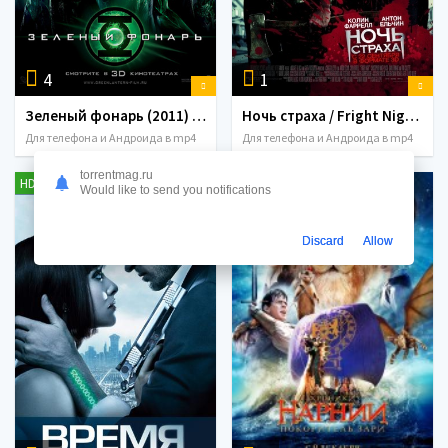
4
1
Зеленый фонарь (2011) MP4
Ночь страха / Fright Night (2011) MP4
Для телефона и Андроида в mp4
Для телефона и Андроида в mp4
torrentmag.ru
HDRip
BDRip
Would like to send you notifications
Discard
Allow