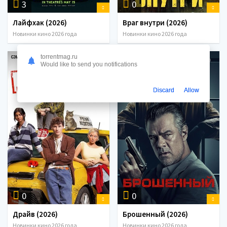
3
0
Лайфхак (2026)
Враг внутри (2026)
Новинки кино 2026 года
Новинки кино 2026 года
torrentmag.ru
Would like to send you notifications
Discard
Allow
0
0
Драйв (2026)
Брошенный (2026)
Новинки кино 2026 года
Новинки кино 2026 года