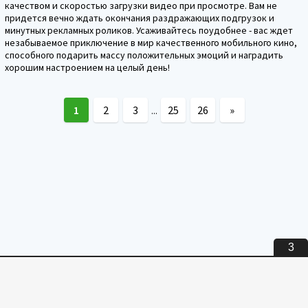
качеством и скоростью загрузки видео при просмотре. Вам не
придется вечно ждать окончания раздражающих подгрузок и
минутных рекламных роликов. Усаживайтесь поудобнее - вас ждет
незабываемое приключение в мир качественного мобильного кино,
способного подарить массу положительных эмоций и наградить
хорошим настроением на целый день!
1
2
3
25
26
»
...
2