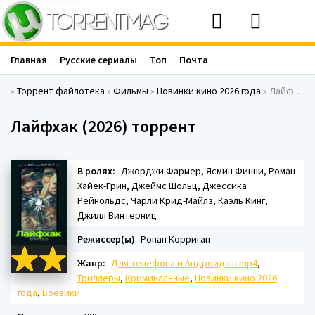
Главная
Русские сериалы
Топ
Почта
»
Торрент файлотека
»
Фильмы
»
Новинки кино 2026 года
» Лайфхак (2026)
Лайфхак (2026) торрент
В ролях:
Джорджи Фармер, Ясмин Финни, Роман
Хайек-Грин, Джеймс Шольц, Джессика
Рейнольдс, Чарли Крид-Майлз, Каэль Кинг,
Джилл Винтерниц
Режиссер(ы)
Ронан Корриган
Жанр:
Для телефона и Андроида в mp4
,
Триллеры
,
Криминальные
,
Новинки кино 2026
года
,
Боевики