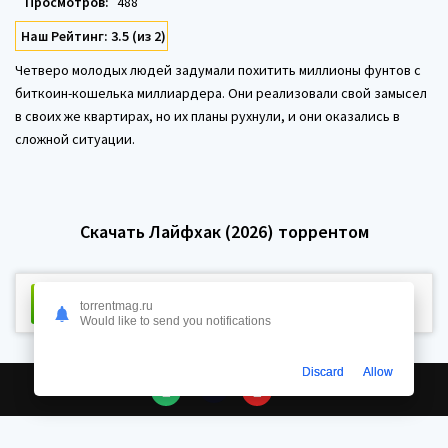
Просмотров:
488
Наш Рейтинг: 3.5 (из 2)
Четверо молодых людей задумали похитить миллионы фунтов с
биткоин-кошелька миллиардера. Они реализовали свой замысел
в своих же квартирах, но их планы рухнули, и они оказались в
сложной ситуации.
Скачать Лайфхак (2026) торрентом
Скачать торрент
Размер:
14.4 Kb
Сидов:
17 Пиров:
torrentmag.ru
Would like to send you notifications
Discard
Allow
3