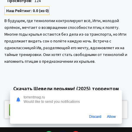
Просмотров:
124
Наш Рейтинг: 0.0 (из 0)
В будущем, где технологии контролируют всё, Игги, молодой
орлёнок, мечтает о возвращении способности птиц к полёту.
Многие годы крылья остаются без дела из-за транспорта, но Игги
продолжает видеть сон о полёте каждую ночь. Встреча с
одноклассницей Ив, разделяющей его мечту, вдохновляет их на
тайные тренировки. Они хотят стать свободными от технологий и
напомнить птицам о предназначении их крыльев.
Скачать Шевели перьями! (2025) торрентом
torrentmag.ru
Would like to send you notifications
Скачать торрент
Размер:
57.4 Kb
Сидов:
68 Пиров:
Discard
Allow