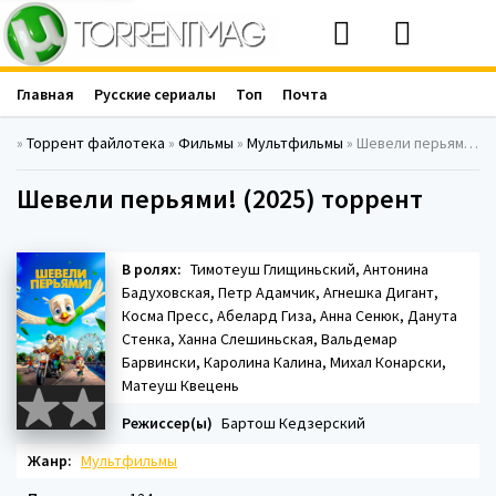
Главная
Русские сериалы
Топ
Почта
»
Торрент файлотека
»
Фильмы
»
Мультфильмы
» Шевели перьями! (2025)
Шевели перьями! (2025) торрент
В ролях:
Тимотеуш Глищиньский, Антонина
Бадуховская, Петр Адамчик, Агнешка Дигант,
Косма Пресс, Абелард Гиза, Анна Сенюк, Данута
Стенка, Ханна Слешиньская, Вальдемар
Барвински, Каролина Калина, Михал Конарски,
Матеуш Квецень
Режиссер(ы)
Бартош Кедзерский
Жанр:
Мультфильмы