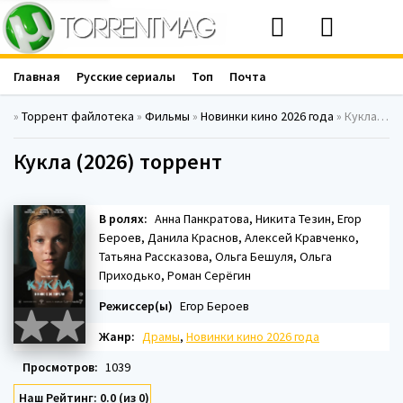
Главная
Русские сериалы
Топ
Почта
»
Торрент файлотека
»
Фильмы
»
Новинки кино 2026 года
» Кукла (2026)
Кукла (2026) торрент
В ролях:
Анна Панкратова, Никита Тезин, Егор
Бероев, Данила Краснов, Алексей Кравченко,
Татьяна Рассказова, Ольга Бешуля, Ольга
Приходько, Роман Серёгин
Режиссер(ы)
Егор Бероев
Жанр:
Драмы
,
Новинки кино 2026 года
Просмотров:
1039
Наш Рейтинг: 0.0 (из 0)