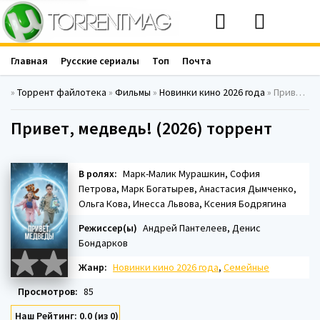
Главная
Русские сериалы
Топ
Почта
»
Торрент файлотека
»
Фильмы
»
Новинки кино 2026 года
» Привет, медведь! (2026)
Привет, медведь! (2026) торрент
В ролях:
Марк-Малик Мурашкин, София
Петрова, Марк Богатырев, Анастасия Дымченко,
Ольга Кова, Инесса Львова, Ксения Бодрягина
Режиссер(ы)
Андрей Пантелеев, Денис
Бондарков
Жанр:
Новинки кино 2026 года
,
Семейные
Просмотров:
85
Наш Рейтинг: 0.0 (из 0)