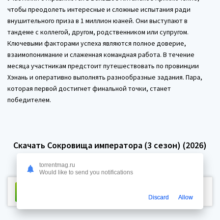
чтобы преодолеть интересные и сложные испытания ради
внушительного приза в 1 миллион юаней. Они выступают в
тандеме с коллегой, другом, родственником или супругом.
Ключевыми факторами успеха являются полное доверие,
взаимопонимание и слаженная командная работа. В течение
месяца участникам предстоит путешествовать по провинции
Хэнань и оперативно выполнять разнообразные задания. Пара,
которая первой достигнет финальной точки, станет
победителем.
Скачать Сокровища императора (3 сезон) (2026)
торрентом
torrentmag.ru
Would like to send you notifications
Скачать торрент
Размер:
68.1 Kb
Сидов:
619 Пиров:
Discard
Allow