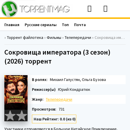
Главная
Русские сериалы
Топ
Почта
»
Торрент файлотека
»
Фильмы
»
Телепередачи
» Сокровища императора (3 сезон) (2026)
Сокровища императора (3 сезон)
(2026) торрент
В ролях:
Михаил Галустян, Ольга Бузова
Режиссер(ы)
Юрий Кондратюк
Жанр:
Телепередачи
Просмотров:
731
Наш Рейтинг: 0.0 (из 0)
Участники отправляются в Большое Китайское Приключение,