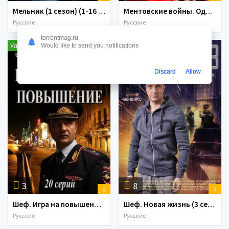
Мельник (1 сезон) (1-16 серия) (2018)
Ментовские войны. Одесса (1 сезон) (1-24 серия) (2017)
Русские
Русские
torrentmag.ru
Удален!
Удален!
Would like to send you notifications
Discard
Allow
3
8
Шеф. Игра на повышение (4 сезон) (1-20 серия) (2017)
Шеф. Новая жизнь (3 сезон) (2015)
Русские
Русские