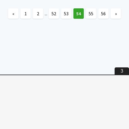
«
1
2
52
53
54
55
56
»
...
3
Внимание! все материалы размещены с ознакомительной целью.
Скачав тот или иной файл, вы должны удалить его в течение 24
часов, в противном случае вы нарушаете закон РФ "Об авторском
праве и смежных правах".
2026 torrentmag.ru.
Правообладателям
Карта новостей