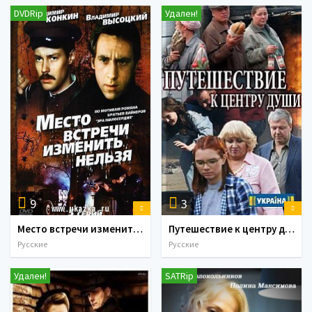
DVDRip
Удален!
9
3
Место встречи изменить нельзя (1979)
Путешествие к центру души (1-16 серии) (2018)
Русские
Русские
Удален!
SATRip