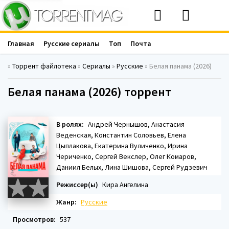
Главная
Русские сериалы
Топ
Почта
»
Торрент файлотека
»
Сериалы
»
Русские
» Белая панама (2026)
Белая панама (2026) торрент
В ролях:
Андрей Чернышов, Анастасия
Веденская, Константин Соловьев, Елена
Цыплакова, Екатерина Вуличенко, Ирина
Чериченко, Сергей Векслер, Олег Комаров,
Даниил Белых, Лина Шишова, Сергей Рудзевич
Режиссер(ы)
Кира Ангелина
Жанр:
Русские
Просмотров:
537