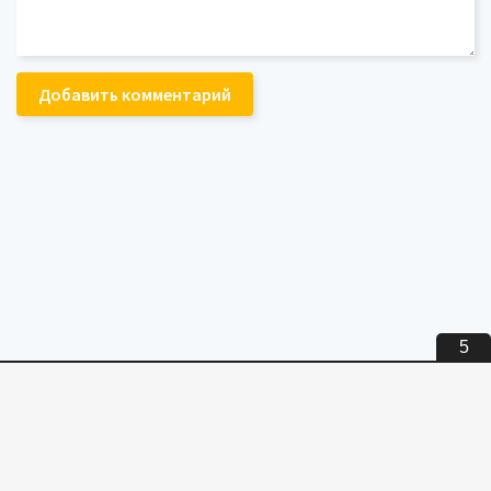
Добавить комментарий
5
Внимание! все материалы размещены с ознакомительной целью.
Скачав тот или иной файл, вы должны удалить его в течение 24