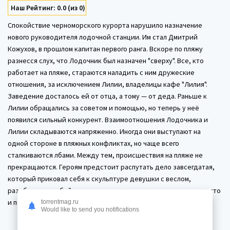
Наш Рейтинг: 0.0 (из 0)
Спокойствие черноморского курорта нарушило назначение
нового руководителя лодочной станции. Им стал Дмитрий
Кожухов, в прошлом капитан первого ранга. Вскоре по пляжу
разнесся слух, что Лодочник был назначен "сверху". Все, кто
работает на пляже, стараются наладить с ним дружеские
отношения, за исключением Лилии, владелицы кафе "Лилия".
Заведение досталось ей от отца, а тому — от деда. Раньше к
Лилии обращались за советом и помощью, но теперь у неё
появился сильный конкурент. Взаимоотношения Лодочника и
Лилии складываются напряженно. Иногда они выступают на
одной стороне в пляжных конфликтах, но чаще всего
сталкиваются лбами. Между тем, происшествия на пляже не
прекращаются. Героям предстоит распутать дело завсегдатая,
который приковал себя к скульптуре девушки с веслом,
разобраться в убийстве местного кладоискателя и выяснить, кто
и почему шантажирует Лилию...
torrentmag.ru
Would like to send you notifications