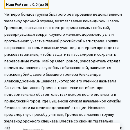
Наш Рейтинг: 0.0 (из 0)
Четверо бойцов группы быстрого реагирования ведомственной
железнодорожной охраны, возглавляемые командиром Олегом
Громовым, оказываются в центре криминальных событий,
развернувшихся вокруг крупного железнодорожного узла и
протяжённого участка главной российской магистрали. Группу
направляют на самые опасные участки, где героям приходится
рисковать жизнью, чтобы защитить пассажиров и сохранить
перевозимые грузы. Майор Олег Громов, руководитель отряда,
помимо выполнения служебных обязанностей, занимается
поиском убийц своего бывшего тренера Александра
Александровича Вышенкова, которого его ученики называли
Санычем. Наставник Громова трагически погибает при
подозрительных обстоятельствах вскоре после его визита в
приволжский город, где Вышенков служил начальником службы
безопасности на железнодорожной станции. Исполняя
предсмертную просьбу учителя, Громов возглавляет группу
железнодорожного спецназа. Вместе со своими тщательно
отобранными подчинёнными, следователем Димой Куликовым и
torrentmag.ru