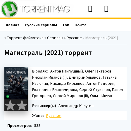
Главная
Русские сериалы
Топ
Почта
»
Торрент файлотека
»
Сериалы
»
Русские
» Магистраль (2021)
Магистраль (2021) торрент
В ролях:
Антон Пампушный, Олег Тактаров,
Николай Иванов (II), Дмитрий Ульянов, Татьяна
Казючиц, Никандр Кирьянов, Антон Падерин,
Екатерина Владимирова, Сергей Стукалов, Павел
Григорьев, Сергей Миронов (II), Ольга Ивчук
Режиссер(ы)
Александр Калугин
Жанр:
Русские
Просмотров:
538