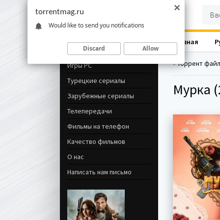
torrentmag.ru
Would like to send you notifications
Главная
Р
Навигация
Discard
Allow
»
Торрент фай
Игры PC
Турецкие сериалы
Мурка (
Зарубежные сериалы
Телепередачи
Фильмы на телефон
Качество фильмов
О нас
Написать нам письмо