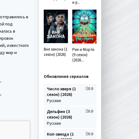
и р...
 отправились в
ной под
чалась в
пировок
ий, известного
Вне закона (1
Рик и Морти
ду мир и
сезон) (2026)
(9 сезон)
(2026...
Обновления сериалов
Число зверя (1
0.0
сезон) (2026)
Русские
Дельфин (3
0.0
сезон) (2026)
Русские
Коп-звезда (1
0.0