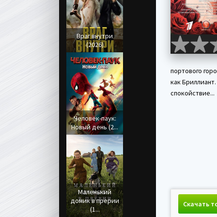
Враг внутри
(2026)
портового гор
как Бриллиант
спокойствие...
Человек-паук:
Новый день (2...
Маленький
домик в прерии
Скачать т
(1...