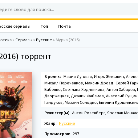
усские сериалы
Топ
Почта
лотека
»
Сериалы
»
Русские
» Мурка (2016)
2016) торрент
В ролях:
Мария Луговая, Игорь Жижикин, Алекс
Михаил Пореченков, Максим Дрозд, Сергей Гар
Бабенко, Светлана Ходченкова, Антон Хабаров, 
Дворжецкая, Джаник Файзиев, Анатолий Гущин
Гайдуков, Михаил Солодко, Евгений Куршински
Режиссер(ы)
Антон Розенберг, Ярослав Мочал
Жанр:
Русские
Просмотров:
297