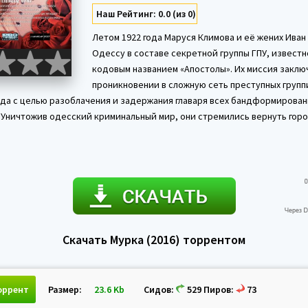
Наш Рейтинг: 0.0 (из 0)
Летом 1922 года Маруся Климова и её жених Иван
Одессу в составе секретной группы ГПУ, извест
кодовым названием «Апостолы». Их миссия заклю
проникновении в сложную сеть преступных груп
ода с целью разоблачения и задержания главаря всех бандформирован
. Уничтожив одесский криминальный мир, они стремились вернуть горо
Скачать Мурка (2016) торрентом
оррент
Размер:
23.6 Kb
Сидов:
529 Пиров:
73