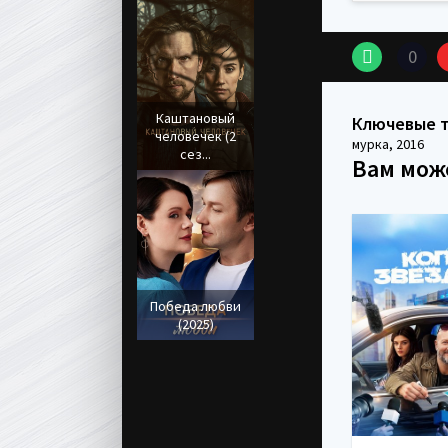
0
Каштановый
Ключевые 
человечек (2
мурка
,
2016
сез...
Вам мож
Победа любви
(2025)