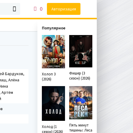
0
Авторизация
Популярное
Фишер (3
ей Бардуков,
Холоп 3
сезон) (2026)
(2026)
маш, Алёна
Нина
, Артём
й
ов
Пять минут
Холод (1
тишины: Леса
сезон) (2026)