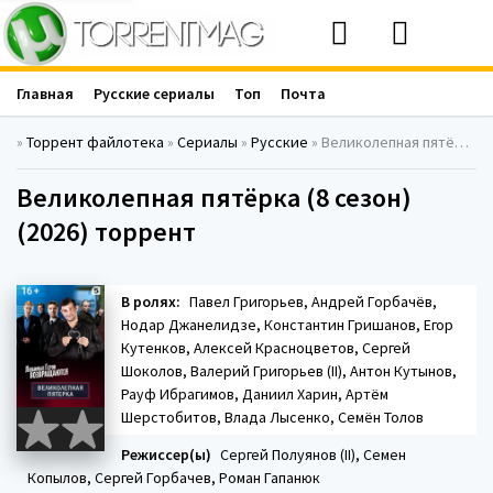
Главная
Русские сериалы
Топ
Почта
»
Торрент файлотека
»
Сериалы
»
Русские
» Великолепная пятёрка (8 сезон) (2026)
Великолепная пятёрка (8 сезон)
(2026) торрент
В ролях:
Павел Григорьев, Андрей Горбачёв,
Нодар Джанелидзе, Константин Гришанов, Егор
Кутенков, Алексей Красноцветов, Сергей
Шоколов, Валерий Григорьев (II), Антон Кутынов,
Рауф Ибрагимов, Даниил Харин, Артём
Шерстобитов, Влада Лысенко, Семён Толов
Режиссер(ы)
Сергей Полуянов (II), Семен
Копылов, Сергей Горбачев, Роман Гапанюк