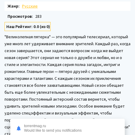
Жанр:
Русские
Просмотров:
283
Наш Рейтинг: 0.0 (из 0)
"Великолепная пятерка" — это популярный телесериал, который
уже много лет удерживает внимание зрителей. Каждый раз, когда
сезон завершается, они задаются вопросом: когда же выйдет
новая серия? Этот сериал не только о дружбе и любви, но и о
стиле и элегантности. Каждая серия полна загадок, интриг и
романтики. Главные герои — пятеро друзей с уникальными
характерами и талантами. С каждым сезоном их приключения
становятся все более захватывающими. Новый сезон обещает
быть еще более увлекательным с неожиданными сюжетными
поворотами. Постоянный актерский состав вернется, чтобы
удивить зрителей новыми эпизодами. Особое внимание будет
уделено спецэффектам и визуальным эффектам, чтобы
порадовать зрителей потрясающей картинкой и зрелищными
torrentmag.ru
сценами. Нет сомнений, что новый сезон "Великолепной пятерки"
Would like to send you notifications
станет достойным продолжением этой популярной истории.