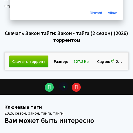
недавно открывшейся газете "Вести Веселухи".
Discard
Allow
Скачать Закон тайги: Закон - тайга (2 сезон) (2026)
торрентом
Скачать торрент
Размер:
127.8 Kb
Сидов:
210 Пиров:
6
Ключевые теги
2026
,
сезон
,
Закон
,
тайга
,
тайги:
Вам может быть интересно