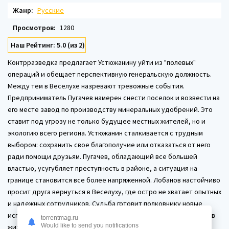
Жанр:
Русские
Просмотров:
1280
Наш Рейтинг: 5.0 (из 2)
Контрразведка предлагает Устюжанину уйти из "полевых"
операций и обещает перспективную генеральскую должность.
Между тем в Веселухе назревают тревожные события.
Предприниматель Пугачев намерен снести поселок и возвести на
его месте завод по производству минеральных удобрений. Это
ставит под угрозу не только будущее местных жителей, но и
экологию всего региона. Устюжанин сталкивается с трудным
выбором: сохранить свое благополучие или отказаться от него
ради помощи друзьям. Пугачев, обладающий все большей
властью, усугубляет преступность в районе, а ситуация на
границе становится все более напряженной. Лобанов настойчиво
просит друга вернуться в Веселуху, где остро не хватает опытных
и надежных сотрудников. Судьба готовит полковнику новые
испытания и тяжелые потрясения. Дополнительную сложность в
torrentmag.ru
Would like to send you notifications
жизнь Устюжанина внесет журналистка Вика, работающая в