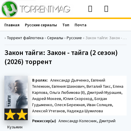
Главная
Русские сериалы
Топ
Почта
»
Торрент файлотека
»
Сериалы
»
Русские
» Закон тайги: Закон - тайга (2 сезон) (2026)
Закон тайги: Закон - тайга (2 сезон)
(2026) торрент
В ролях:
Александр Дьяченко, Евгений
Тележкин, Евгения Шахнович, Виталий Такс, Елена
Карпова, Ольга Любимова (II), Дмитрий Мурашев,
Андрей Мокеев, Юлия Скороход, Богдан
Гудыменко, Олеся Бережная, Иван Солнцев,
Алексей Утеганов, Надежда Шумилова
Режиссер(ы)
Александр Колесник, Дмитрий
Кузьмин