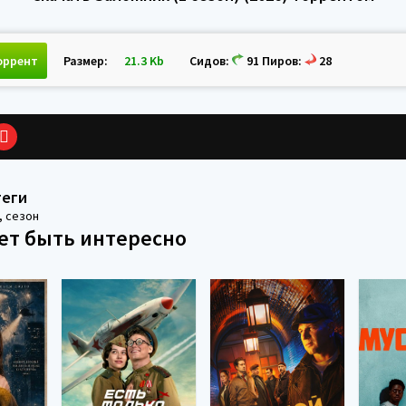
оррент
Размер:
21.3 Kb
Сидов:
91 Пиров:
28
теги
,
сезон
ет быть интересно