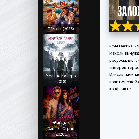
72 часа (2026)
исчезает на Бл
Максим вынужд
ресурсы, включ
лидером терро
Максим начина
Мертвое озеро
(2018)
политической о
конфликте.
Убийцы с
Сансет-Стрип
(2026...