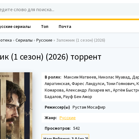
усские сериалы
Топ
Почта
лотека
»
Сериалы
»
Русские
» Заложник (1 сезон) (2026)
к (1 сезон) (2026) торрент
В ролях:
Максим Матвеев, Николас Муавад, Да
Авратинская, Фарес Ландулси, Тони Гоянович, 
Комарова, Александр Лазарев мл., Артём Быстр
Бадалов, Рауф Бен Амор
Режиссер(ы)
Рустам Мосафир
Жанр:
Русские
Просмотров:
542
Наш Рейтинг: 3.0 (из 2)