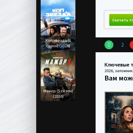
Скачать т
Коп-звезда (1
2
сезон) (2026)
Ключевые 
2026
,
заложник
Вам мож
Мажор (5 сезон)
(2026)