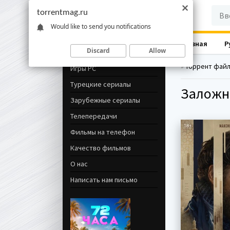
torrentmag.ru
Would like to send you notifications
Главная
Р
Навигация
Discard
Allow
»
Торрент фай
Игры PC
Турецкие сериалы
Заложни
Зарубежные сериалы
Телепередачи
Фильмы на телефон
Качество фильмов
О нас
Написать нам письмо