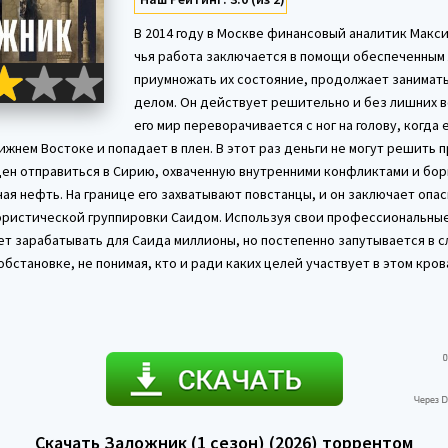
В 2014 году в Москве финансовый аналитик Макс
чья работа заключается в помощи обеспеченным
приумножать их состояние, продолжает занимат
делом. Он действует решительно и без лишних в
его мир переворачивается с ног на голову, когда 
ижнем Востоке и попадает в плен. В этот раз деньги не могут решить 
ен отправиться в Сирию, охваченную внутренними конфликтами и бор
ая нефть. На границе его захватывают повстанцы, и он заключает опа
ристической группировки Саидом. Используя свои профессиональные
ет зарабатывать для Саида миллионы, но постепенно запутывается в 
бстановке, не понимая, кто и ради каких целей участвует в этом кро
Скачать Заложник (1 сезон) (2026) торрентом