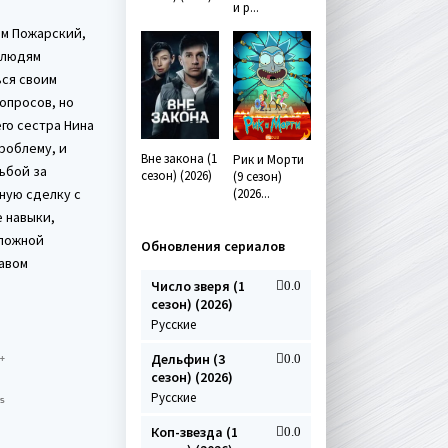
и р...
им Пожарский,
 людям
ься своим
опросов, но
его сестра Нина
проблему, и
Вне закона (1
Рик и Морти
ьбой за
сезон) (2026)
(9 сезон)
(2026...
сную сделку с
 навыки,
сложной
Обновления сериалов
вавом
Число зверя (1
0.0
сезон) (2026)
Русские
Дельфин (3
0.0
сезон) (2026)
Русские
Коп-звезда (1
0.0