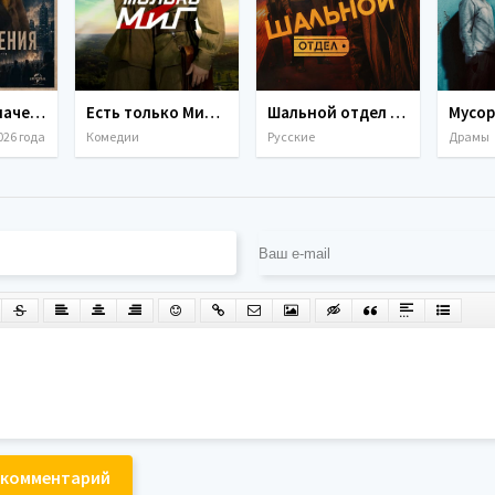
День разоблачения (2026)
Есть только МиГ (2025)
Шальной отдел (1 сезон) (2025)
Мусор
026 года
Комедии
Русские
Драмы
 комментарий