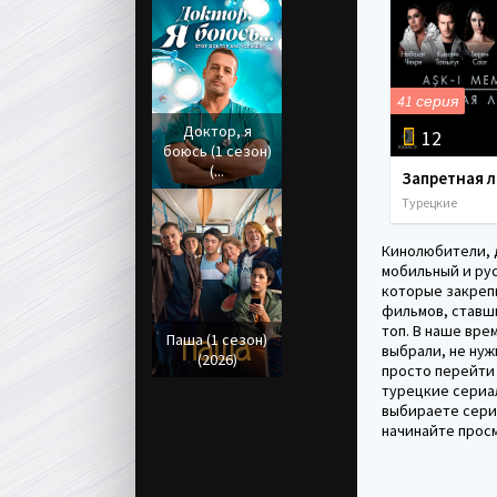
41 серия
Доктор, я
12
боюсь (1 сезон)
(...
Турецкие
Кинолюбители, 
мобильный и рус
которые закреп
фильмов, ставши
топ. В наше вре
Паша (1 сезон)
выбрали, не нуж
(2026)
просто перейти н
турецкие сериал
выбираете сериа
начинайте прос