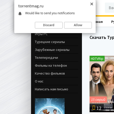
torrentmag.ru
Would like to send you notifications
Главная
Р
Навигация
Discard
Allow
Игры PC
Скачать Ту
Турецкие сериалы
Зарубежные сериалы
Телепередачи
HDTVRip
Фильмы на телефон
Качество фильмов
О нас
Написать нам письмо
15 серий
12