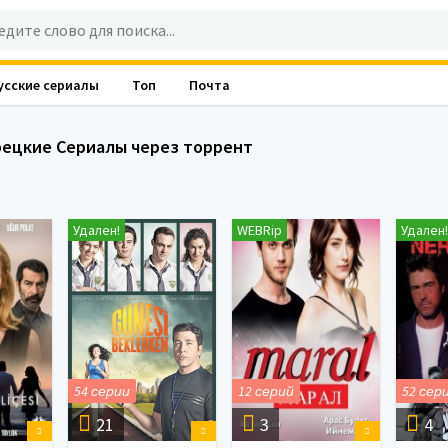
усские сериалы
Топ
Почта
рецкие Сериалы через торрент
Удален!
WEBRip
Удален!
54 серии
12 серий
52 сер
21
3
4