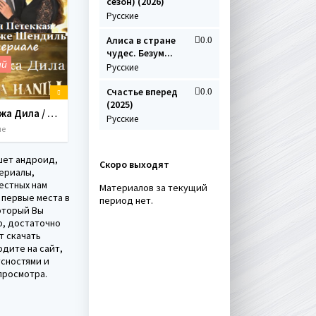
сезон) (2026)
Русские
Алиса в стране
0.0
чудес. Безум...
ий
Русские
Счастье вперед
0.0
(2025)
Госпожа Дила / Dila Hanim (2013-2014) 27 серий
Русские
ие
шет андроид,
Скоро выходят
сериалы,
естных нам
Материалов за текущий
 первые места в
период нет.
оторый Вы
о, достаточно
т скачать
одите на сайт,
усностями и
просмотра.