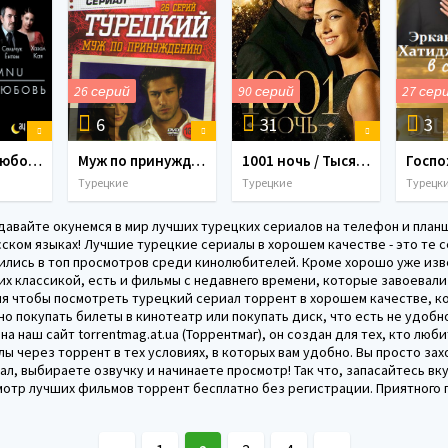
26 серий
90 серий
27 сер
6
31
3
Запретная любовь/Ask-i memnu (2008) 41 серия
Муж по принуждению / Zoraki koca (2007) 26 серий
1001 ночь / Тысяча и одна ночь / 1001 gece (2006) 90 серий
Турецкие
Турецкие
Турецк
давайте окунемся в мир лучших турецких сериалов на телефон и план
ском языках! Лучшие турецкие сериалы в хорошем качестве - это те 
ились в топ просмотров среди кинолюбителей. Кроме хорошо уже изв
х классикой, есть и фильмы с недавнего времени, которые завоевали
мя чтобы посмотреть турецкий сериал торрент в хорошем качестве, к
но покупать билеты в кинотеатр или покупать диск, что есть не удобн
а наш сайт torrentmag.at.ua (Торрентмаг), он создан для тех, кто люби
ы через торрент в тех условиях, в которых вам удобно. Вы просто зах
л, выбираете озвучку и начинаете просмотр! Так что, запасайтесь вк
мотр лучших фильмов торрент бесплатно без регистрации. Приятного 