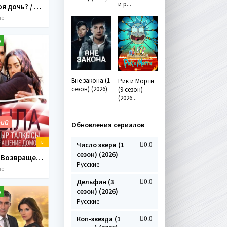
и р...
Где моя дочь? / Kizim Nerede? (2010-2011) 52 серии
ие
p
Вне закона (1
Рик и Морти
сезон) (2026)
(9 сезон)
(2026...
рий
Обновления сериалов
Число зверя (1
0.0
сезон) (2026)
Сыла. Возвращение домой / Sila Все серии 1,2,3 сезон (2006-2008) 158 серий
Русские
ие
Дельфин (3
0.0
сезон) (2026)
p
Русские
Коп-звезда (1
0.0