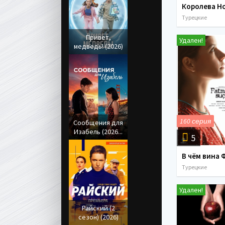
Турецкие
Привет,
Удален!
медведь! (2026)
160 серия
Сообщения для
Изабель (2026...
5
Турецкие
Удален!
Райский (2
сезон) (2026)