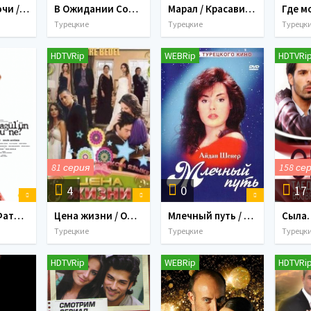
Королева Ночи / Gecenin kralicesi (2016) 15 серий
В Ожидании Солнца / Gunesi Beklerken (2013) 54 серии
Марал / Красавица / Maral Все серии (2015) 12 серий
Турецкие
Турецкие
Турецк
HDTVRip
WEBRip
HDTVRi
81 серия
158 се
4
0
17
В чём вина Фатмагюль? 1, 2 Сезон / Fatmagl'n Suu Ne? (2011-2012) 160 серия
Цена жизни / Omre bedel (2012) 81 серия
Млечный путь / Samanyoli Все серии (1989)
Турецкие
Турецкие
Турецк
HDTVRip
WEBRip
HDTVRi