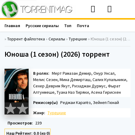
Главная
Русские сериалы
Топ
Почта
»
Торрент файлотека
»
Сериалы
»
Турецкие
» Юноша (1 сезон) (2026)
Юноша (1 сезон) (2026) торрент
В ролях:
Мерт Рамазан Демир, Онур Унсал,
Мелис Сезен, Мина Демирташ, Салих Купальники,
Сехер Деврим Якут, Ризаджан Дурмус, Фырат
Алтунмеше, Туана Наз Тиряки, Асена Гирискен
Режиссер(ы)
Реджаи Карагёз, Зейнеп Гюнай
Жанр:
Турецкие
Просмотров:
239
Наш Рейтинг: 0.0 (из 0)