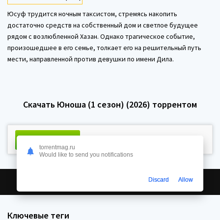
Юсуф трудится ночным таксистом, стремясь накопить
достаточно средств на собственный дом и светлое будущее
рядом с возлюбленной Хазан. Однако трагическое событие,
произошедшее в его семье, толкает его на решительный путь
мести, направленной против девушки по имени Дила.
Скачать Юноша (1 сезон) (2026) торрентом
Скачать торрент
Размер:
14.6 Kb
Сидов:
517 Пиров:
torrentmag.ru
Would like to send you notifications
0
Discard
Allow
Ключевые теги