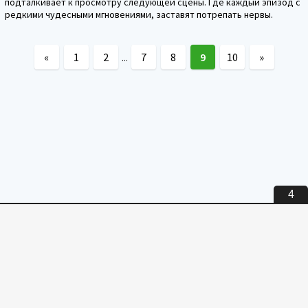
подталкивает к просмотру следующей сцены. Где каждый эпизод с
редкими чудесными мгновениями, заставят потрепать нервы.
«
1
2
7
8
9
10
»
...
3
Внимание! все материалы размещены с ознакомительной целью.
Скачав тот или иной файл, вы должны удалить его в течение 24
часов, в противном случае вы нарушаете закон РФ "Об авторском
праве и смежных правах".