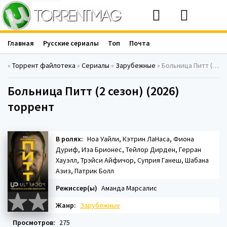
Главная
Русские сериалы
Топ
Почта
»
Торрент файлотека
»
Сериалы
»
Зарубежные
» Больница Питт (2 сезон) (2026)
Больница Питт (2 сезон) (2026)
торрент
В ролях:
Ноа Уайли, Кэтрин ЛаНаса, Фиона
Дуриф, Иза Брионес, Тейлор Дирден, Герран
Хауэлл, Трэйси Айфичор, Суприя Ганеш, Шабана
Азиз, Патрик Болл
Режиссер(ы)
Аманда Марсалис
Жанр:
Зарубежные
Просмотров:
275