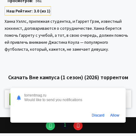
Просмотров:
561
Наш Рейтинг: 3.0 (из 1)
Ханна Уэллс, прилежная студентка, и Гаррет Грэм, известный
хоккеист, договариваются о сотрудничестве. Ханна берется
помочь Гаррету с учебой, а тот, в свою очередь, должен помочь
ей привлечь внимание Джастина Коула — популярного
футболиста, который, кажется, не замечает девушку.
Скачать Вне кампуса (1 сезон) (2026) торрентом
torrentmag.ru
Скачать торрент
Размер:
51.2 Kb
Сидов:
311 Пиров:
Would like to send you notifications
Discard
Allow
1