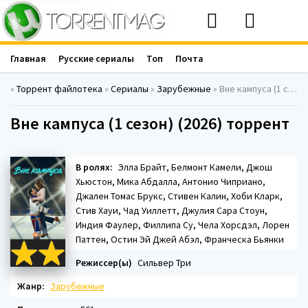
Главная
Русские сериалы
Топ
Почта
»
Торрент файлотека
»
Сериалы
»
Зарубежные
» Вне кампуса (1 сезон) (2026)
Вне кампуса (1 сезон) (2026) торрент
В ролях:
Элла Брайт, Белмонт Камели, Джош
Хьюстон, Мика Абдалла, Антонио Чиприано,
Джален Томас Брукс, Стивен Калин, Хоби Кларк,
Стив Хауи, Чад Уиллетт, Джулия Сара Стоун,
Индия Фаулер, Филлипа Су, Чела Хорсдэл, Лорен
Паттен, Остин Эй Джей Абэл, Франческа Бьянки
Режиссер(ы)
Сильвер Три
Жанр:
Зарубежные