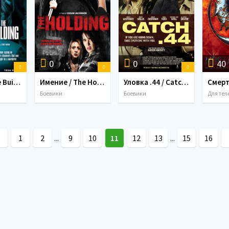
0
0
40
Здание / The Building (2009)
Имение / The Holding (2011)
Уловка .44 / Catch .44 (2011) MP4
Боевики
Боевики
«
1
2
9
10
11
12
13
15
16
...
...