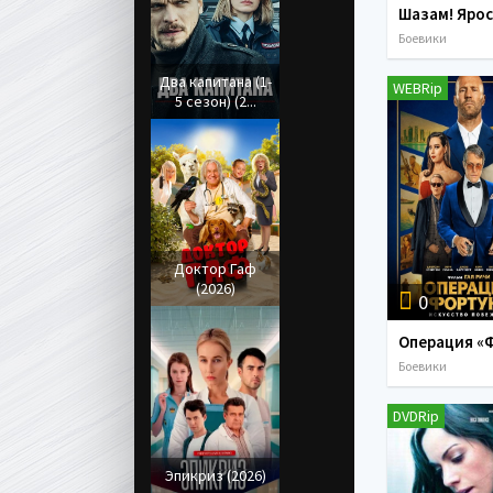
Боевики
Два капитана (1-
WEBRip
5 сезон) (2...
Доктор Гаф
(2026)
0
Боевики
DVDRip
Эпикриз (2026)