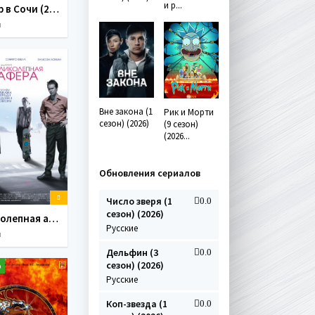
и р...
Мажор в Сочи (2022)
и
Вне закона (1
Рик и Морти
сезон) (2026)
(9 сезон)
(2026...
Обновления сериалов
Число зверя (1
0.0
сезон) (2026)
Великолепная афера / Matchstick Men (2003) МР4
Русские
и
Дельфин (3
0.0
сезон) (2026)
p
Русские
Коп-звезда (1
0.0