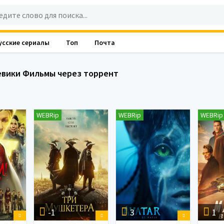
усские сериалы
Топ
Почта
евики Фильмы через торрент
WEBRip
WEBRip
WEBRip
-1
3
1