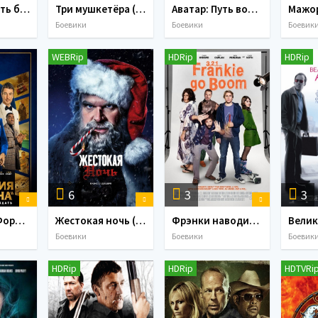
Шазам! Ярость богов (2023)
Три мушкетёра (2023)
Аватар: Путь воды (2022)
Боевики
Боевики
Боевик
WEBRip
HDRip
HDRip
6
3
3
Операция «Фортуна»: Искусство побеждать (2022)
Жестокая ночь (2022)
Фрэнки наводит шорох / Frankie Go Boom (2012) MP4
Боевики
Боевики
Боевик
HDRip
HDRip
HDTVRi