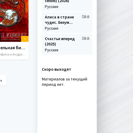
сезон) (2026)
Русские
Алиса в стране
0.0
чудес. Безум...
Русские
Счастье вперед
0.0
(2025)
Смертельная битва / Mortal Kombat (1995) MP4
Русские
Для телефона и Андроида в mp4
Скоро выходят
Материалов за текущий
»
период нет.