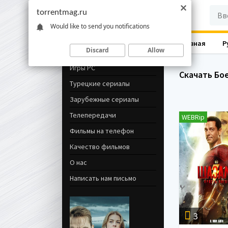
torrentmag.ru
Would like to send you notifications
Главная
Р
Навигация
Discard
Allow
Игры PC
Скачать Бо
Турецкие сериалы
Зарубежные сериалы
Телепередачи
WEBRip
Фильмы на телефон
Качество фильмов
О нас
Написать нам письмо
3