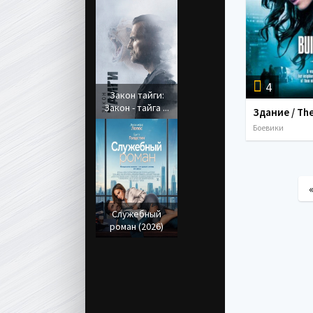
4
Закон тайги:
Закон - тайга ...
Боевики
Служебный
роман (2026)