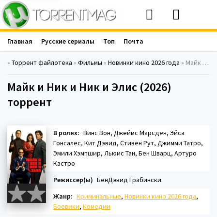
Главная
Русские сериалы
Топ
Почта
»
Торрент файлотека
»
Фильмы
»
Новинки кино 2026 года
» Майк и Ник и Ник и Элис (2026)
Майк и Ник и Ник и Элис (2026)
торрент
В ролях:
Винс Вон, Джеймс Марсден, Эйса
Гонсалес, Кит Дэвид, Стивен Рут, Джимми Татро,
Эмили Хэмпшир, Льюис Тан, Бен Шварц, Артуро
Кастро
Режиссер(ы)
БенДэвид Грабински
Жанр:
Криминальные
,
Новинки кино 2026 года
,
Боевики
,
Комедии